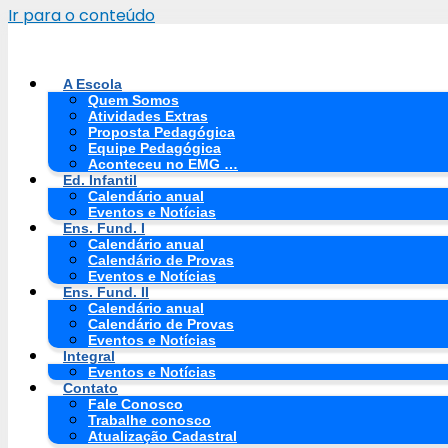
Ir para o conteúdo
A Escola
Quem Somos
Atividades Extras
Proposta Pedagógica
Equipe Pedagógica
Aconteceu no EMG …
Ed. Infantil
Calendário anual
Eventos e Notícias
Ens. Fund. I
Calendário anual
Calendário de Provas
Eventos e Notícias
Ens. Fund. II
Calendário anual
Calendário de Provas
Eventos e Notícias
Integral
Eventos e Notícias
Contato
Fale Conosco
Trabalhe conosco
Atualização Cadastral