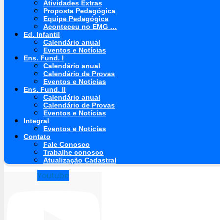
Atividades Extras
Proposta Pedagógica
Equipe Pedagógica
Aconteceu no EMG …
Ed. Infantil
Calendário anual
Eventos e Notícias
Ens. Fund. I
Calendário anual
Calendário de Provas
Eventos e Notícias
Ens. Fund. II
Calendário anual
Calendário de Provas
Eventos e Notícias
Integral
Eventos e Notícias
Contato
Fale Conosco
Trabalhe conosco
Atualização Cadastral
Youtube