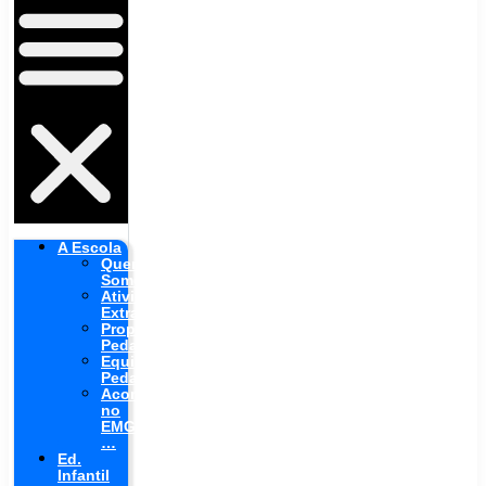
A Escola
Quem
Somos
Atividades
Extras
Proposta
Pedagógica
Equipe
Pedagógica
Aconteceu
no
EMG
…
Ed.
Infantil