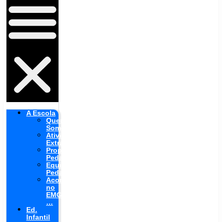
A Escola
Quem
Somos
Atividades
Extras
Proposta
Pedagógica
Equipe
Pedagógica
Aconteceu
no
EMG
…
Ed.
Infantil