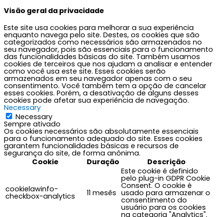
k
a
e
Visão geral da privacidade
Este site usa cookies para melhorar a sua experiência
m
enquanto navega pelo site. Destes, os cookies que são
categorizados como necessários são armazenados no
seu navegador, pois são essenciais para o funcionamento
das funcionalidades básicas do site. Também usamos
cookies de terceiros que nos ajudam a analisar e entender
como você usa este site. Esses cookies serão
armazenados em seu navegador apenas com o seu
consentimento. Você também tem a opção de cancelar
esses cookies. Porém, a desativação de alguns desses
cookies pode afetar sua experiência de navegação.
Necessary
Necessary
Sempre ativado
Os cookies necessários são absolutamente essenciais
para o funcionamento adequado do site. Esses cookies
garantem funcionalidades básicas e recursos de
segurança do site, de forma anônima.
Cookie
Duração
Descrição
Este cookie é definido
pelo plug-in GDPR Cookie
Consent. O cookie é
cookielawinfo-
11 mesês
usado para armazenar o
checkbox-analytics
consentimento do
usuário para os cookies
na categoria "Analytics".