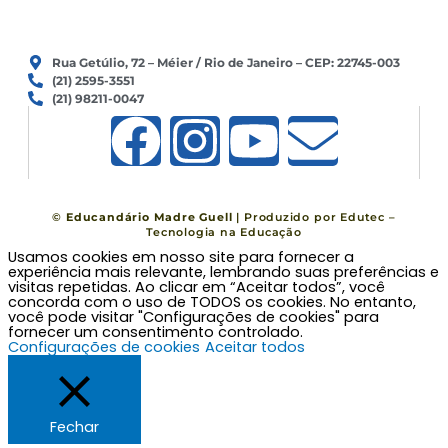
Rua Getúlio, 72 – Méier / Rio de Janeiro – CEP: 22745-003
(21) 2595-3551
(21) 98211-0047
F
I
Y
E
a
n
o
n
c
s
u
v
©
Educandário Madre Guell
| Produzido por
Edutec –
Tecnologia na Educação
Usamos cookies em nosso site para fornecer a
e
t
t
e
experiência mais relevante, lembrando suas preferências e
visitas repetidas. Ao clicar em “Aceitar todos”, você
concorda com o uso de TODOS os cookies. No entanto,
b
a
u
l
você pode visitar "Configurações de cookies" para
fornecer um consentimento controlado.
Configurações de cookies
Aceitar todos
o
g
b
o
o
r
e
p
Fechar