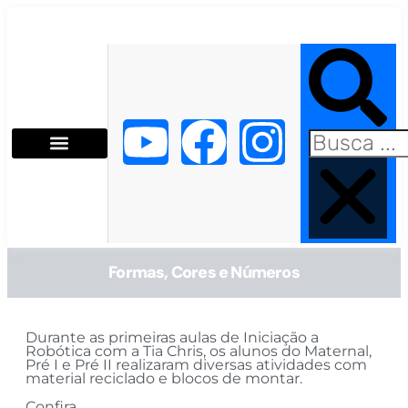
Ir
para
o
conteúdo
Pesquisar
Y
F
I
o
a
n
Ed. Infantil
Ens. Fund. I
Ens. Fund. II
u
c
s
t
e
t
Formas, Cores e Números
u
b
a
Durante as primeiras aulas de Iniciação a
b
o
g
Robótica com a Tia Chris, os alunos do Maternal,
Pré I e Pré II realizaram diversas atividades com
material reciclado e blocos de montar.
Confira…