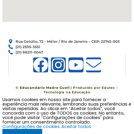
Rua Getúlio, 72 – Méier / Rio de Janeiro – CEP: 22745-003
(21) 2595-3551
(21) 98211-0047
F
I
Y
E
a
n
o
n
c
s
u
v
©
Educandário Madre Guell
| Produzido por
Edutec –
Tecnologia na Educação
Usamos cookies em nosso site para fornecer a
e
t
t
e
experiência mais relevante, lembrando suas preferências e
visitas repetidas. Ao clicar em “Aceitar todos”, você
concorda com o uso de TODOS os cookies. No entanto,
b
a
u
l
você pode visitar "Configurações de cookies" para
fornecer um consentimento controlado.
Configurações de cookies
Aceitar todos