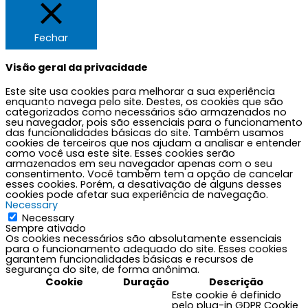
o
g
b
o
o
r
e
p
Fechar
k
a
e
Visão geral da privacidade
Este site usa cookies para melhorar a sua experiência
m
enquanto navega pelo site. Destes, os cookies que são
categorizados como necessários são armazenados no
seu navegador, pois são essenciais para o funcionamento
das funcionalidades básicas do site. Também usamos
cookies de terceiros que nos ajudam a analisar e entender
como você usa este site. Esses cookies serão
armazenados em seu navegador apenas com o seu
consentimento. Você também tem a opção de cancelar
esses cookies. Porém, a desativação de alguns desses
cookies pode afetar sua experiência de navegação.
Necessary
Necessary
Sempre ativado
Os cookies necessários são absolutamente essenciais
para o funcionamento adequado do site. Esses cookies
garantem funcionalidades básicas e recursos de
segurança do site, de forma anônima.
Cookie
Duração
Descrição
Este cookie é definido
pelo plug-in GDPR Cookie