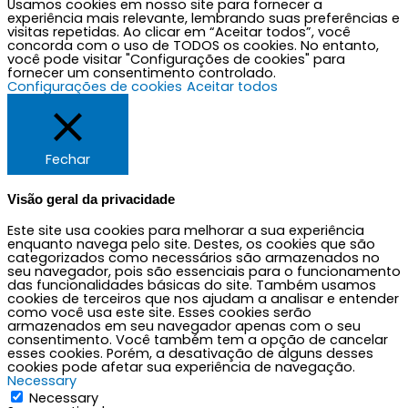
Usamos cookies em nosso site para fornecer a
e
t
t
e
experiência mais relevante, lembrando suas preferências e
visitas repetidas. Ao clicar em “Aceitar todos”, você
concorda com o uso de TODOS os cookies. No entanto,
b
a
u
l
você pode visitar "Configurações de cookies" para
fornecer um consentimento controlado.
Configurações de cookies
Aceitar todos
o
g
b
o
o
r
e
p
Fechar
k
a
e
Visão geral da privacidade
Este site usa cookies para melhorar a sua experiência
m
enquanto navega pelo site. Destes, os cookies que são
categorizados como necessários são armazenados no
seu navegador, pois são essenciais para o funcionamento
das funcionalidades básicas do site. Também usamos
cookies de terceiros que nos ajudam a analisar e entender
como você usa este site. Esses cookies serão
armazenados em seu navegador apenas com o seu
consentimento. Você também tem a opção de cancelar
esses cookies. Porém, a desativação de alguns desses
cookies pode afetar sua experiência de navegação.
Necessary
Necessary