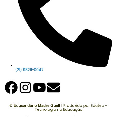
(21) 98211-0047
F
I
Y
E
a
n
o
n
©
| Produzido por
Edutec –
Educandário Madre Guell
c
s
u
v
Tecnologia na Educação