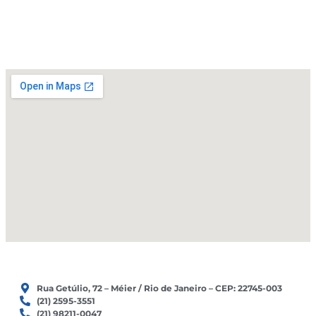
e
o
r
k
a
m
Rua Getúlio, 72 – Méier / Rio de Janeiro – CEP: 22745-003
(21) 2595-3551
(21) 98211-0047