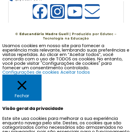
F
I
Y
E
a
n
o
n
c
s
u
v
©
Educandário Madre Guell
| Produzido por
Edutec –
Tecnologia na Educação
Usamos cookies em nosso site para fornecer a
e
t
t
e
experiência mais relevante, lembrando suas preferências e
visitas repetidas. Ao clicar em “Aceitar todos”, você
concorda com o uso de TODOS os cookies. No entanto,
b
a
u
l
você pode visitar "Configurações de cookies" para
fornecer um consentimento controlado.
Configurações de cookies
Aceitar todos
o
g
b
o
o
r
e
p
Fechar
k
a
e
Visão geral da privacidade
Este site usa cookies para melhorar a sua experiência
m
enquanto navega pelo site. Destes, os cookies que são
categorizados como necessários são armazenados no
seu navegador, pois são essenciais para o funcionamento