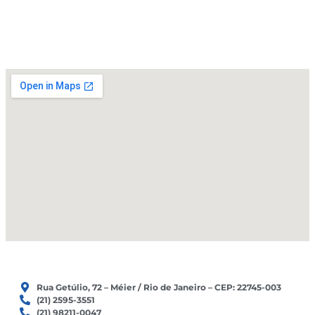
e
o
r
k
a
m
Rua Getúlio, 72 – Méier / Rio de Janeiro – CEP: 22745-003
(21) 2595-3551
(21) 98211-0047