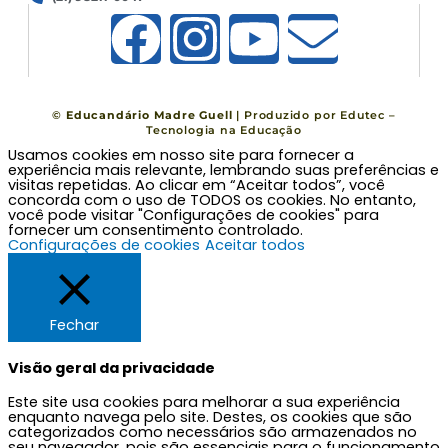
F
I
Y
E
a
n
o
n
c
s
u
v
©
Educandário Madre Guell
| Produzido por
Edutec –
Tecnologia na Educação
Usamos cookies em nosso site para fornecer a
e
t
t
e
experiência mais relevante, lembrando suas preferências e
visitas repetidas. Ao clicar em “Aceitar todos”, você
concorda com o uso de TODOS os cookies. No entanto,
b
a
u
l
você pode visitar "Configurações de cookies" para
fornecer um consentimento controlado.
Configurações de cookies
Aceitar todos
o
g
b
o
o
r
e
p
Fechar
k
a
e
Visão geral da privacidade
Este site usa cookies para melhorar a sua experiência
m
enquanto navega pelo site. Destes, os cookies que são
categorizados como necessários são armazenados no
seu navegador, pois são essenciais para o funcionamento