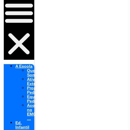
A Escola
Quem
Somos
Atividades
Extras
Proposta
Pedagógica
Equipe
Pedagógica
Aconteceu
no
EMG
…
Ed.
Infantil