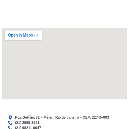
e
o
r
k
a
m
Rua Getúlio, 72 – Méier / Rio de Janeiro – CEP: 22745-003
(21) 2595-3551
(21) 98211-0047