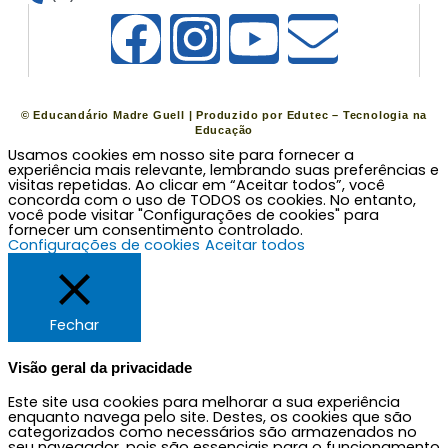
F
I
Y
E
a
n
o
n
c
s
u
v
©
Educandário Madre Guell
| Produzido por
Edutec – Tecnologia na
Educação
Usamos cookies em nosso site para fornecer a
e
t
t
e
experiência mais relevante, lembrando suas preferências e
visitas repetidas. Ao clicar em “Aceitar todos”, você
concorda com o uso de TODOS os cookies. No entanto,
b
a
u
l
você pode visitar "Configurações de cookies" para
fornecer um consentimento controlado.
Configurações de cookies
Aceitar todos
o
g
b
o
o
r
e
p
Fechar
k
a
e
Visão geral da privacidade
Este site usa cookies para melhorar a sua experiência
m
enquanto navega pelo site. Destes, os cookies que são
categorizados como necessários são armazenados no
seu navegador, pois são essenciais para o funcionamento