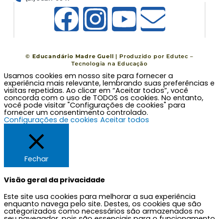
F
I
Y
E
a
n
o
n
c
s
u
v
©
Educandário Madre Guell
| Produzido por
Edutec –
Tecnologia na Educação
Usamos cookies em nosso site para fornecer a
e
t
t
e
experiência mais relevante, lembrando suas preferências e
visitas repetidas. Ao clicar em “Aceitar todos”, você
concorda com o uso de TODOS os cookies. No entanto,
b
a
u
l
você pode visitar "Configurações de cookies" para
fornecer um consentimento controlado.
Configurações de cookies
Aceitar todos
o
g
b
o
o
r
e
p
Fechar
k
a
e
Visão geral da privacidade
Este site usa cookies para melhorar a sua experiência
m
enquanto navega pelo site. Destes, os cookies que são
categorizados como necessários são armazenados no
seu navegador, pois são essenciais para o funcionamento