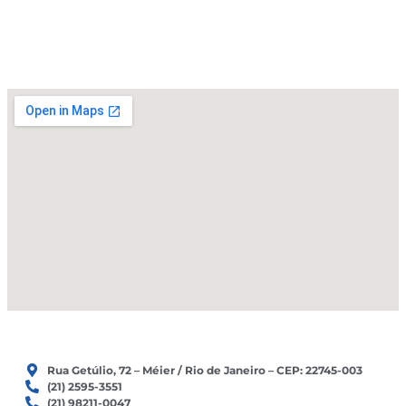
e
o
r
k
a
m
Rua Getúlio, 72 – Méier / Rio de Janeiro – CEP: 22745-003
(21) 2595-3551
(21) 98211-0047