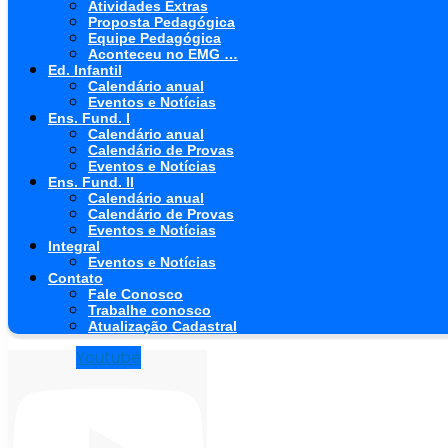
Atividades Extras
Proposta Pedagógica
Equipe Pedagógica
Aconteceu no EMG …
Ed. Infantil
Calendário anual
Eventos e Notícias
Ens. Fund. I
Calendário anual
Calendário de Provas
Eventos e Notícias
Ens. Fund. II
Calendário anual
Calendário de Provas
Eventos e Notícias
Integral
Eventos e Notícias
Contato
Fale Conosco
Trabalhe conosco
Atualização Cadastral
Youtube