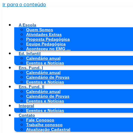
Ir para o conteúdo
A Escola
Quem Somos
Atividades Extras
Proposta Pedagógica
Equipe Pedagógica
Aconteceu no EMG …
Ed. Infantil
Calendário anual
Eventos e Notícias
Ens. Fund. I
Calendário anual
Calendário de Provas
Eventos e Notícias
Ens. Fund. II
Calendário anual
Calendário de Provas
Eventos e Notícias
Integral
Eventos e Notícias
Contato
Fale Conosco
Trabalhe conosco
Atualização Cadastral