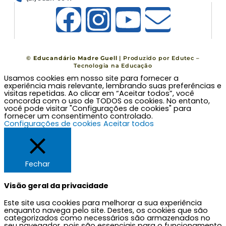
F
I
Y
E
a
n
o
n
c
s
u
v
©
Educandário Madre Guell
| Produzido por
Edutec –
Tecnologia na Educação
Usamos cookies em nosso site para fornecer a
e
t
t
e
experiência mais relevante, lembrando suas preferências e
visitas repetidas. Ao clicar em “Aceitar todos”, você
concorda com o uso de TODOS os cookies. No entanto,
b
a
u
l
você pode visitar "Configurações de cookies" para
fornecer um consentimento controlado.
Configurações de cookies
Aceitar todos
o
g
b
o
o
r
e
p
Fechar
k
a
e
Visão geral da privacidade
Este site usa cookies para melhorar a sua experiência
m
enquanto navega pelo site. Destes, os cookies que são
categorizados como necessários são armazenados no
seu navegador, pois são essenciais para o funcionamento