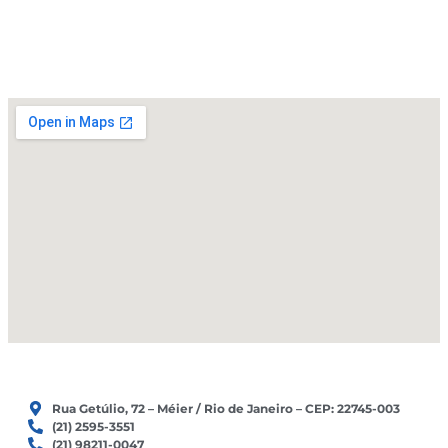
e
o
r
k
a
m
Rua Getúlio, 72 – Méier / Rio de Janeiro – CEP: 22745-003
(21) 2595-3551
(21) 98211-0047