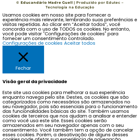
c
s
u
v
©
Educandário Madre Guell
| Produzido por
Edutec –
Tecnologia na Educação
Usamos cookies em nosso site para fornecer a
e
t
t
e
experiência mais relevante, lembrando suas preferências e
visitas repetidas. Ao clicar em “Aceitar todos”, você
concorda com o uso de TODOS os cookies. No entanto,
b
a
u
l
você pode visitar "Configurações de cookies" para
fornecer um consentimento controlado.
Configurações de cookies
Aceitar todos
o
g
b
o
o
r
e
p
Fechar
k
a
e
Visão geral da privacidade
Este site usa cookies para melhorar a sua experiência
m
enquanto navega pelo site. Destes, os cookies que são
categorizados como necessários são armazenados no
seu navegador, pois são essenciais para o funcionamento
das funcionalidades básicas do site. Também usamos
cookies de terceiros que nos ajudam a analisar e entender
como você usa este site. Esses cookies serão
armazenados em seu navegador apenas com o seu
consentimento. Você também tem a opção de cancelar
esses cookies. Porém, a desativação de alguns desses
cookies pode afetar sua experiência de navegação.