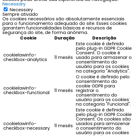
Necessary
Necessary
Sempre ativado
Os cookies necessários são absolutamente essenciais
para o funcionamento adequado do site. Esses cookies
garantem funcionalidades básicas e recursos de
segurança do site, de forma anônima.
Cookie
Duração
Descrição
Este cookie é definido
pelo plug-in GDPR Cookie
Consent. O cookie é
cookielawinfo-
11 mesês
usado para armazenar o
checkbox-analytics
consentimento do
usuário para os cookies
na categoria "Analytics".
O cookie é definido pelo
consentimento do
cookie GDPR para
cookielawinfo-
11 mesês
registrar o
checkbox-functional
consentimento do
usuário para os cookies
na categoria "Funcional".
Este cookie é definido
pelo plug-in GDPR Cookie
Consent. Os cookies são
cookielawinfo-
usados para armazenar
11 mesês
checkbox-necessary
o consentimento do
usuário para os cookies