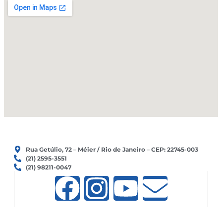
e
o
r
k
a
m
Rua Getúlio, 72 – Méier / Rio de Janeiro – CEP: 22745-003
(21) 2595-3551
(21) 98211-0047
F
I
Y
E
a
n
o
n